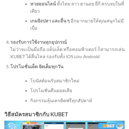
หวยออนไลน์
ทั้งไทย ลาว ฮานอย ยี่กี ครบจบในที่
เดียว
เกมยิงปลา และอื่น ๆ
อีกมากมายให้คุณสนุกไม่มี
เบื่อ
รองรับการใช้งานทุกอุปกรณ์
ไม่ว่าจะเป็นมือถือ แท็บเล็ต หรือคอมพิวเตอร์ ก็สามารถเล่น
KUBET ได้ลื่นไหล รองรับทั้ง iOS และ Android
โปรโมชั่นเด็ด จัดเต็มทุกวัน
โบนัสต้อนรับสมาชิกใหม่
โปรโมชั่นคืนยอดเสีย
กิจกรรมลุ้นเครดิตฟรีทุกสัปดาห์
วิธีสมัครสมาชิกกับ KUBET