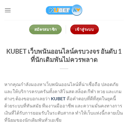
Skip
to
content
สมัครสมาชิก
เข้าสู่ระบบ
KUBET เว็บพนันออนไลน์ครบวงจร อันดับ 1
ที่นักเดิมพันไม่ควรพลาด
หากคุณกำลังมองหาเว็บพนันออนไลน์ที่น่าเชื่อถือ ปลอดภัย
และให้บริการครบครันทั้งคาสิโนสด สล็อต กีฬา หวย และเกม
ต่างๆ ต้องขอบอกเลยว่า
KUBET
คือคำตอบที่ดีที่สุดในยุคนี้
ด้วยระบบที่ทันสมัย ทีมงานมืออาชีพ และความมั่นคงทางการ
เงินที่ได้รับการยอมรับในระดับสากล ทำให้เว็บแห่งนี้กลายเป็น
ที่นิยมของนักเดิมพันทั่วเอเชีย