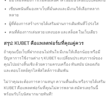
เซียนพนันที่มองหาเว็บที่มั่นคงและมีเกมให้เลือกหลาก
หลาย
ผู้ที่ต้องการสร้างรายได้เสริมผ่านการเดิมพันที่โปร่งใส
คนที่ต้องการเล่นหวย แทงบอล และสล็อต ในเว็บเดียว
สรุป: KUBET คือแพลตฟอร์มที่คุณคู่ควร
ถ้าคุณเบื่อเว็บที่ฝากถอนไม่ทันใจ มีเกมให้เลือกน้อย หรือมี
ปัญหาการใช้งานต่าง ๆ KUBET จะเปลี่ยนประสบการณ์ของ
คุณไปอย่างสิ้นเชิง ด้วยความครบเครื่อง ทันสมัย ปลอดภัย
และตอบโจทย์ทุกไลฟ์สไตล์การเดิมพัน
ไม่ว่าคุณจะต้องการความสนุก ความตื่นเต้น หรือรายได้เสริม
KUBET คือแพลตฟอร์มที่คุณไม่ควรพลาด สมัครเลยวันนี้
พร้อมรับโบนัสมากมายทันที!